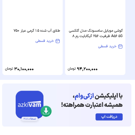
گوشی موبایل سامسونگ مدل گلکسی
طلای آب شده 1.5 گرمی عیار 750
A56 5G ظرفیت 256 گیگابایت رم 8
خرید قسطی
گیگابایت - ویتنام
خرید قسطی
94,200,000
تومان
30,100,000
تومان