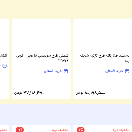
دستبند طلا زنانه طرح کارتیه شریف
شمش طرح سوییسی 18 عیار 2 گرمی
انگشت
زاده
131709
خ
خرید قسطی
خرید قسطی
80,198,500
تومان
47,118,470
تومان
تخفیف ویژه
3%
تخفیف ویژه
10%
تخفیف