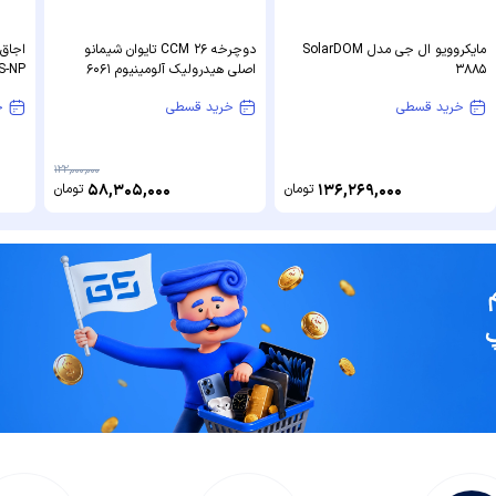
مایکروویو ال جی مدل SolarDOM
دوچرخه 26 CCM تایوان شیمانو
اجاق 
3885
اصلی هیدرولیک آلومینیوم 6061
-S-NP
sprite کد 2196 سبز
خرید قسطی
خرید قسطی
خ
122,000,000
136,269,000
تومان
58,305,000
تومان