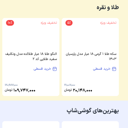
طلا و نقره
تخفیف ویژه
5%
تخفیف ویژه
10%
سکه طلا 1 گرمی 18 عیار مدل پارسیان
النگو طلا 18 عیار طلاکده مدل ونکلیف
1403
سفید طلایی کد 2
خرید قسطی
خرید قسطی
120,987,000
21,007,000
20,148,000
تومان
109,747,000
تومان
بهترین‌های گوشی‌شاپ