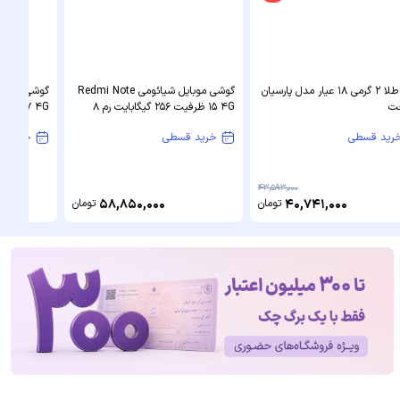
سکه طلا 2 گرمی 18 عیار مدل پارسیان
گوشی موبایل شیائومی Redmi Note
گوشی موبا
خت
15 4G ظرفیت 256 گیگابایت رم 8
گیگابایت
گیگابایت
رید قسطی
خرید قسطی
خرید ق
43,593,000
40,741,000
تومان
58,850,000
تومان