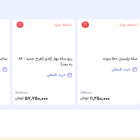
تخفیف ویژه
2%
تخفیف ویژه
1%
سکه پارسیان 500 سوت
ربع سکه بهار آزادی (طرح جدید - 86
ساچمه ن
به بعد)
خرید قسطی
خ
خرید قسطی
58,300,000
11,450,000
11,250,000
تومان
57,750,000
تومان