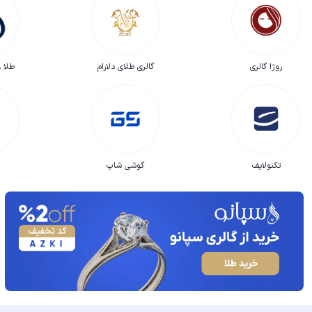
روژا گالری
گالری طلای دلارام
طلا و
تکنولایف
گوشی شاپ