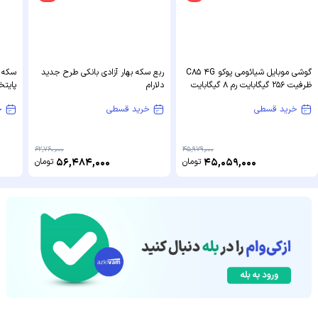
گوشی موبایل شیائومی پوکو C85 4G
ربع سکه بهار آزادی بانکی طرح جدید
ظرفیت 256 گیگابایت رم 8 گیگابایت
دلارام
پایت
خرید قسطی
خرید قسطی
خ
62,760,000
45,979,000
45,059,000
تومان
56,484,000
تومان