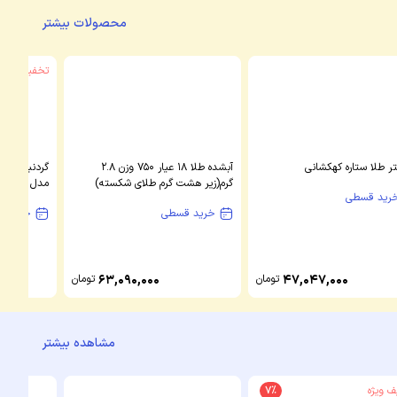
محصولات بیشتر
تخفیف ویژه
ر طلا ستاره کهکشانی
آبشده طلا 18 عیار 750 وزن 2.8
گردنبند طلا
گرم(زیر هشت گرم طلای شکسته)
مدل پروانه 
رید قسطی
خرید قسطی
خرید ق
47,047,000
تومان
63,090,000
تومان
مشاهده بیشتر
 ویژه
7%