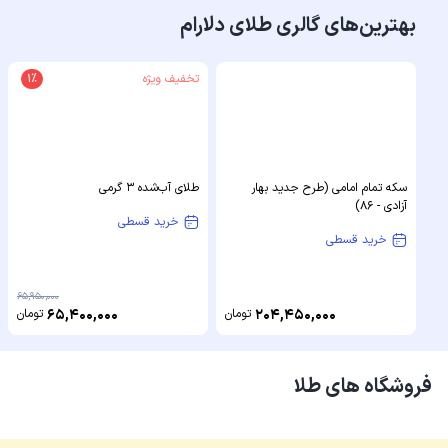
بهترین‌های گالری طلای دلارام
تخفیف ویژه
1%
سکه تمام امامی (طرح جدید بهار
طلای آب‌شده 3 گرمی
آزادی - 86)
خرید قسطی
خرید قسطی
65,950,000
204,450,000
تومان
65,400,000
تومان
فروشگاه های طلا