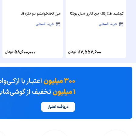
گردنبند طلا زنانه بان گالری مدل بوتگا
مبل تختخوابشو دو نفره آنا
خرید قسطی
خرید قسطی
117,557,600
تومان
58,600,000
تومان