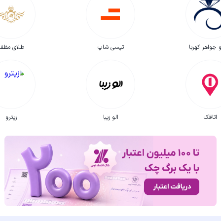
 جواهر کهربا
تپسی شاپ
طلای مظفر
اتاقک
الو زیبا
زیترو