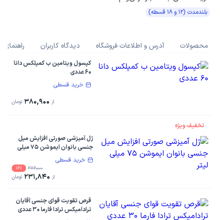
بلندمدت (۱۲ و ۱۸ قسطه)
محصولات
آدرس و اطلاعات فروشگاه
دیدگاه کاربران
راهنمای خ
کپسول ویتامین ب کمپلکس دانا
60 عددی
خرید قسطی
380,900
از
تومان
تخفیف ویژه
ژل آمیزشی صورتی افزایش میل
جنسی بانوان ایموشن 75 میلی
لیتر
خرید قسطی
16%
276,000
231,840
از
تومان
قرص تقویت قوای جنسی آقایان
ترادامیکس ترادا فارما 30 عددی