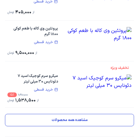
خرید قسطی
405,000
از
تومان
پروتئین وی کاله با طعم کوکی
1800 گرم
خرید قسطی
9,500,000
از
تومان
تخفیف ویژه
میکرو سرم کوجیک اسید 7
دئونایس 30 میلی لیتر
خرید قسطی
15%
1,810,000
1,538,500
از
تومان
مشاهده همه محصولات