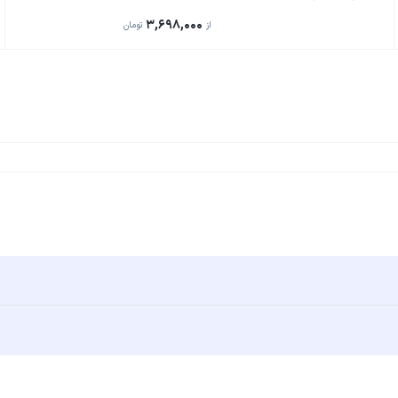
3,698,000
از
تومان