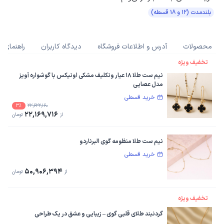
بلندمدت (۱۲ و ۱۸ قسطه)
محصولات
آدرس و اطلاعات فروشگاه
دیدگاه کاربران
راهنمای خ
تخفیف ویژه
نیم ست طلا ۱۸ عیار ونکلیف مشکی اونیکس با گوشواره آویز
مدل عصایی
خرید قسطی
3%
22,622,160
22,169,716
از
تومان
نیم ست طلا منظومه گوی البرناردو
خرید قسطی
50,906,394
از
تومان
تخفیف ویژه
گردنبند طلای قلبی گوی – زیبایی و عشق در یک طراحی