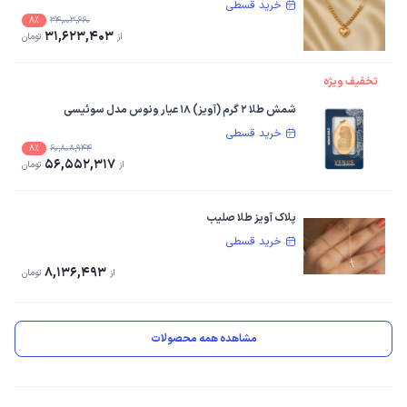
خرید قسطی
8%
34,003,660
31,623,403
از
تومان
تخفیف ویژه
شمش طلا ۲ گرم (آویز) 18 عیار ونوس مدل سوئیسی
خرید قسطی
8%
60,808,944
56,552,317
از
تومان
پلاک آویز طلا صلیب
خرید قسطی
8,136,493
از
تومان
مشاهده همه محصولات