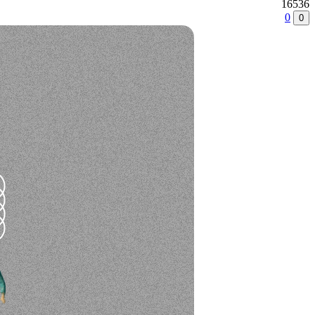
16536
0
0